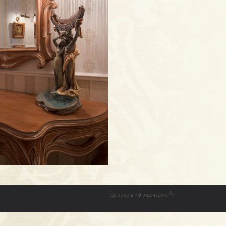
®
Сделано в
«
Эксцентрикс
»